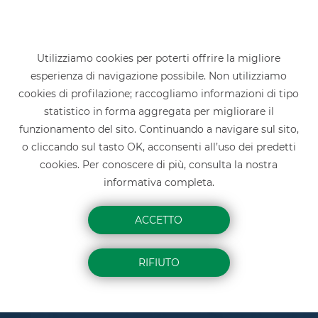
Utilizziamo cookies per poterti offrire la migliore
esperienza di navigazione possibile. Non utilizziamo
Home
»
Linee della rete ferroviaria
»
cookies di profilazione; raccogliamo informazioni di tipo
Saronno - Varese - Laveno
»
Vedano Olona
statistico in forma aggregata per migliorare il
VEDANO OLONA
funzionamento del sito. Continuando a navigare sul sito,
o cliccando sul tasto OK, acconsenti all’uso dei predetti
cookies. Per conoscere di più, consulta la nostra
informativa completa.
ACCETTO
RIFIUTO