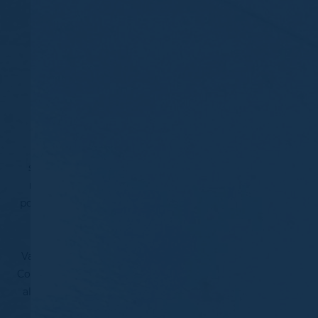
Vedano sorge su una terrazza posta sulla sponda
sinistra del fiume Olona, compresa tra due strade
romane: la Via Mediolanum-Bilitio, che partiva da
porta Giovia e arrivava a Varese e che presentava due
punti di contatto con il territorio vedanese (alla
Cascina Ronco e al Ponte di Vedano), e la Como-
Varese, che passava da Binago, Concagno e Malnate.
Con la fine del secolo XIX, anche Vedano fu interessata
allo
sviluppo industriale
: nel 1873 erano presenti due
filande e tre opifici, lungo l'Olona. I suoi abitanti