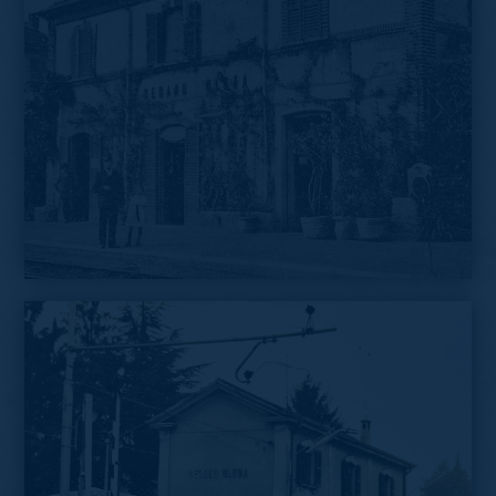
Cartolina di Vedano Olona dei primi anni del
Novecento
La stazione di Vedano Olona durante il concorso "stazioni
fiorite", anni Venti