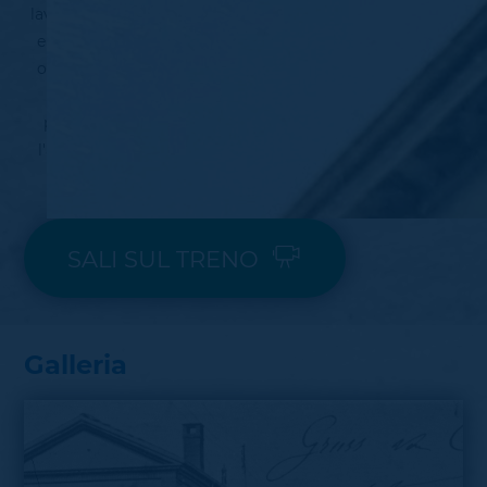
lavoravano però soprattutto nelle fabbriche di Varese
e della Valle Olona. Tra il 1915 e il 1939 è stata inoltre
operativa la fermata Lozza-Ponte di Vedano, servita
dalla ferrovia di Valmorea, privata del traffico
passeggeri nel 1938, fu soppressa definitivamente
l'anno successivo. L'ex fabbricato viaggiatori venne
demolito.
SALI SUL TRENO
Galleria