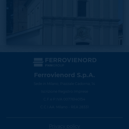
La chiesa di Santa Marta, fondata all'inizio del
Cinquecento, si presenta dal punto di vista strutturale
come un complesso a navata unica ed è risolto da una
facciata stilisticamente attribuibile al periodo
Ferrovienord S.p.A.
rinascimentale, ferma restando la possibilità di scorgere
Sede in Milano, Piazzale Cadorna, 14
anche alcuni particolari – in particolare i fregi – più tipici
dell’arte settecentesca.
Iscrizione Registro Imprese
C.F.e P.IVA 00776140154
C.C.I.AA. Milano - REA 28331
Privacy policy