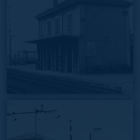
La stazione oggi, interno binari, vista dal passaggio
a livello
La stazione negli anni Settanta, si vede bene il passaggio
a livello