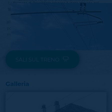
La
fermata di Rovellasca-Manera è stata attivata nel
1878
come trasformazione della preesistente tranvia
Como-Fino-Saronno. Una particolarità è legata
all'abitato di Manera che nasce come cascina agricola
posta sulla strada che da Saronno porta a Lomazzo, a
metà tra Rovello Porro e Lomazzo, comune del quale
tuttora è frazione.
SALI SUL TRENO
Galleria