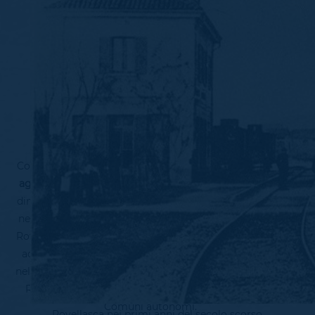
Un piccolo comune della provincia di
Como caratterizzato da un
territorio prevalentemente
agricolo
, antropizzato da sempre seppure con alterne
dimensioni, di cui la più significativa e curiosa avviene
nel 1928, quando si registra la fusione tra Rovellasca e
Rovello Porro. Il nuovo Comune ha sede a Rovellasca e
acquista la singolare denominazione Rovi Porro. Già
nel 1939 tuttavia terminerà l'esperienza di "Rovi Porro":
Rovellasca e Rovello Porro ritornano ad essere due
Comuni autonomi.
Rovellasca nei primi anni del secolo scorso