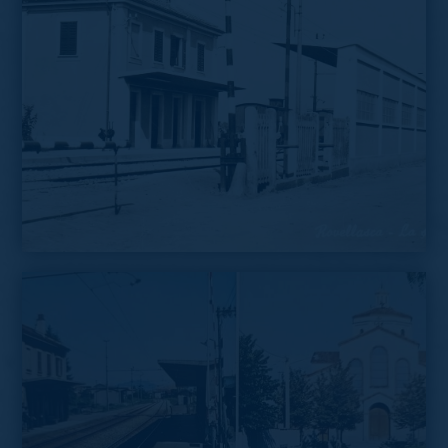
La stazione negli anni Settanta, si vede bene il
passaggio a livello
Rovellasca in cartolina, anni Cinquanta