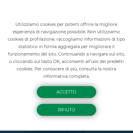
Utilizziamo cookies per poterti offrire la migliore
esperienza di navigazione possibile. Non utilizziamo
Home
»
Linee della rete ferroviaria
»
cookies di profilazione; raccogliamo informazioni di tipo
Saronno - Como
»
Rovellasca Manera
statistico in forma aggregata per migliorare il
ROVELLASCA MANERA
funzionamento del sito. Continuando a navigare sul sito,
o cliccando sul tasto OK, acconsenti all’uso dei predetti
cookies. Per conoscere di più, consulta la nostra
informativa completa.
ACCETTO
RIFIUTO